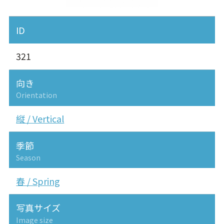
ID
321
向き
Orientation
縦 / Vertical
季節
Season
春 / Spring
写真サイズ
Image size