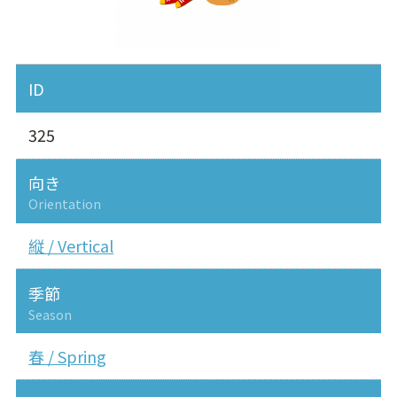
ID
325
向き
Orientation
縦 / Vertical
季節
Season
春 / Spring