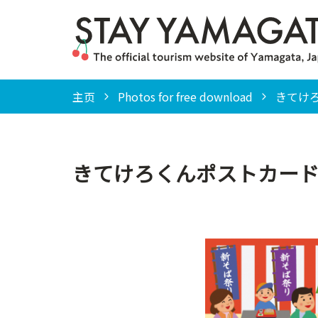
主页
Photos for free download
きてけ
きてけろくんポストカー