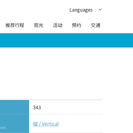
Languages
日本語
推荐行程
观光
活动
预约
交通
English
한국어
繁体中文
ภาษาไทย
343
縦 / Vertical
tion