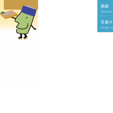
季節
Season
写真サ
Image s