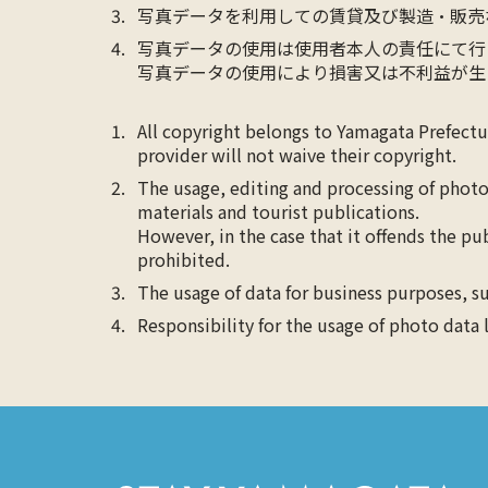
写真データを利用しての賃貸及び製造・販売
写真データの使用は使用者本人の責任にて行
写真データの使用により損害又は不利益が生
All copyright belongs to Yamagata Prefect
provider will not waive their copyright.
The usage, editing and processing of photo
materials and tourist publications.
However, in the case that it offends the pu
prohibited.
The usage of data for business purposes, su
Responsibility for the usage of photo data 