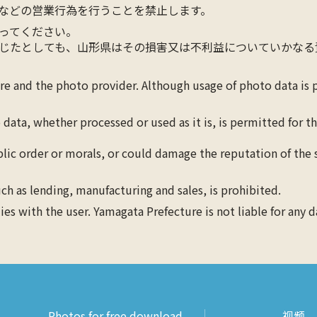
などの営業行為を行うことを禁止します。
ってください。
じたとしても、山形県はその損害又は不利益についていかなる
ure and the photo provider. Although usage of photo data is
 data, whether processed or used as it is, is permitted for 
blic order or morals, or could damage the reputation of the s
ch as lending, manufacturing and sales, is prohibited.
lies with the user. Yamagata Prefecture is not liable for any 
Photos for free download
视频