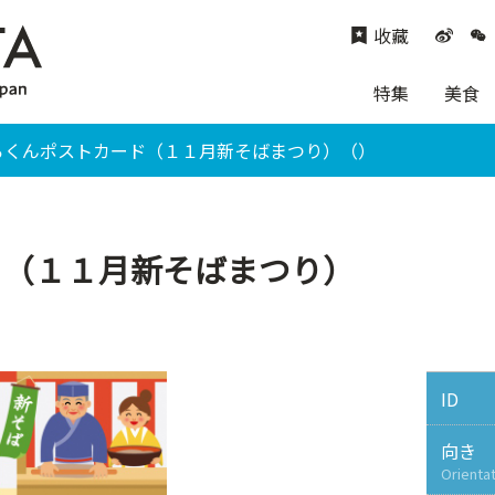
收藏
特集
美食
ろくんポストカード（１１月新そばまつり）（）
ド（１１月新そばまつり）
ID
向き
Orienta