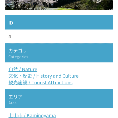
ID
4
カテゴリ
Categories
自然 / Nature
文化・歴史 / History and Culture
観光施設 / Tourist Attractions
エリア
Area
上山市 / Kaminoyama