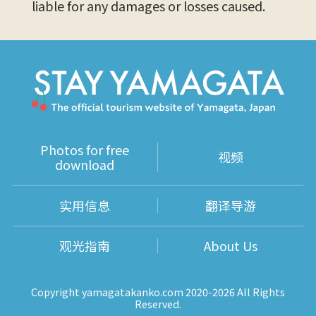
liable for any damages or losses caused.
Photos for free
视频
download
实用信息
翻译导游
观光指南
About Us
Copyright yamagatakanko.com 2020-2026 All Rights
Reserved.