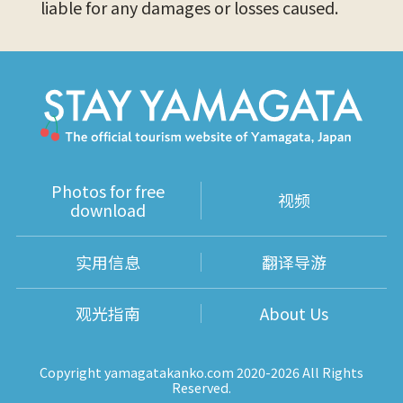
liable for any damages or losses caused.
Photos for free
视频
download
实用信息
翻译导游
观光指南
About Us
Copyright yamagatakanko.com 2020-2026 All Rights
Reserved.