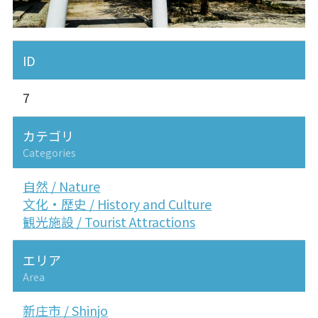
ID
7
カテゴリ
Categories
自然 / Nature
文化・歴史 / History and Culture
観光施設 / Tourist Attractions
エリア
Area
新庄市 / Shinjo