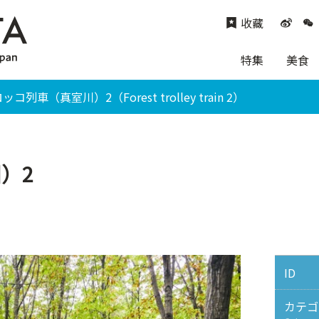
收藏
特集
美食
コ列車（真室川）2（Forest trolley train 2）
）2
ID
カテゴ