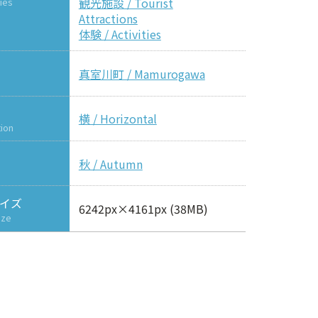
観光施設 / Tourist
ies
Attractions
体験 / Activities
真室川町 / Mamurogawa
横 / Horizontal
tion
秋 / Autumn
イズ
6242px×4161px (38MB)
ize