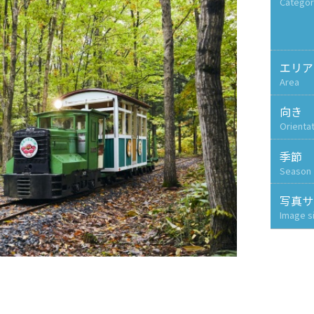
Categor
エリア
Area
向き
Orienta
季節
Season
写真サ
Image s