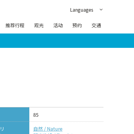
Languages
日本語
推荐行程
观光
活动
预约
交通
English
한국어
繁体中文
ภาษาไทย
85
リ
自然 / Nature