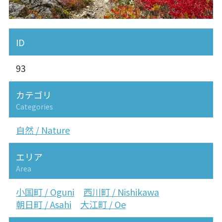
ID
93
カテゴリ
Categories
自然 / Nature
エリア
Area
小国町 / Oguni
西川町 / Nishikawa
朝日町 / Asahi
大江町 / Oe