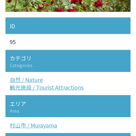
ID
95
カテゴリ
Categories
自然 / Nature
観光施設 / Tourist Attractions
エリア
Area
村山市 / Murayama