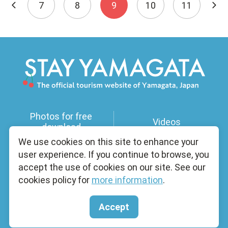
7
8
9
10
11
Photos for free
Videos
download
We use cookies on this site to enhance your
user experience. If you continue to browse, you
Useful Information
Licensed Guides
accept the use of cookies on our site. See our
cookies policy for
more information
.
Brochure
About Us
Accept
Copyright yamagatakanko.com 2020-2026 All Rights Reserved.