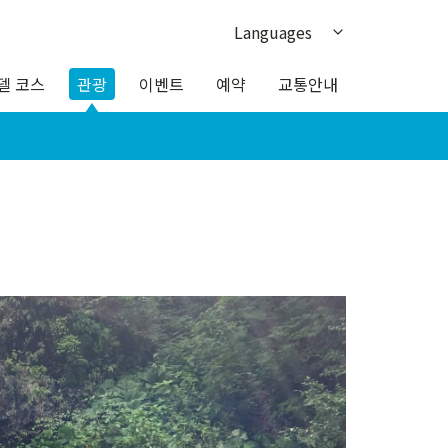
Languages
日本語
델 코스
관광
이벤트
예약
교통안내
English
繁体中文
簡体中文
ภาษาไทย