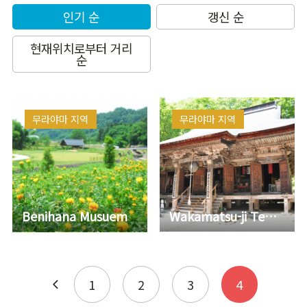
인기 순
갱신 순
현재위치로부터 거리
순
무라야마 지역
무라야마 지역
Benihana Musuem
Wakamatsu-ji Temple
1
2
3
4