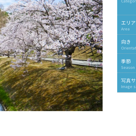
Categor
エリア
Area
向き
Orienta
季節
Season
写真サ
Image s