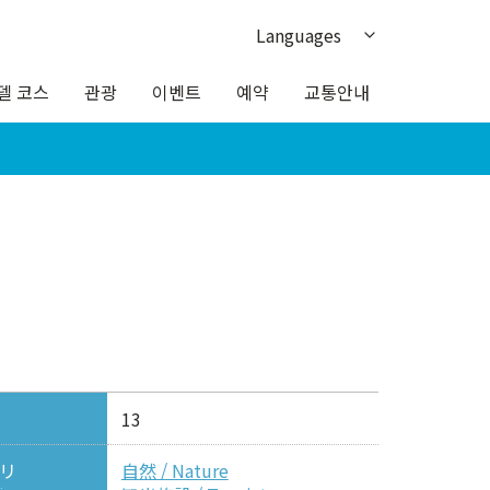
Languages
日本語
델 코스
관광
이벤트
예약
교통안내
English
繁体中文
簡体中文
ภาษาไทย
13
リ
自然 / Nature