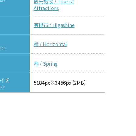
観光施設 / Tourist
ies
Attractions
東根市 / Higashine
横 / Horizontal
tion
春 / Spring
イズ
5184px×3456px (2MB)
ize