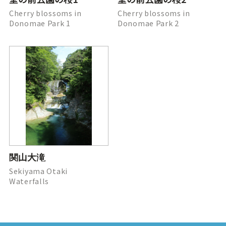
Cherry blossoms in
Cherry blossoms in
Donomae Park 1
Donomae Park 2
関山大滝
Sekiyama Otaki
Waterfalls