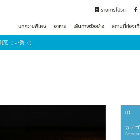
รายการโปรด
บทความพิเศษ
อาหาร
เส้นทางตัวอย่าง
สถานที่ท่องเที
割烹 こい勢（）
ID
カテゴ
Categor