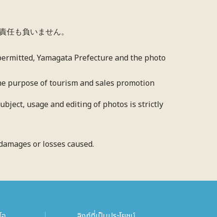
責任も負いません。
 permitted, Yamagata Prefecture and the photo
 the purpose of tourism and sales promotion
bject, usage and editing of photos is strictly
y damages or losses caused.
โอ
ลิงก์ที่เป็นประโยชน์