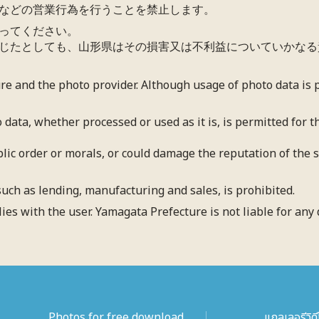
などの営業行為を行うことを禁止します。
ってください。
じたとしても、山形県はその損害又は不利益についていかなる
ure and the photo provider. Although usage of photo data is
 data, whether processed or used as it is, is permitted for
blic order or morals, or could damage the reputation of the su
uch as lending, manufacturing and sales, is prohibited.
lies with the user. Yamagata Prefecture is not liable for an
Photos for free download
แกลเลอรีวิดี