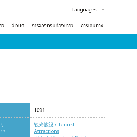
Languages
日本語
่ยว
อีเวนต์
การจองทริปท่องเที่ยว
การเดินทาง
English
한국어
繁体中文
簡体中文
1091
リ
観光施設 / Tourist
Attractions
ies