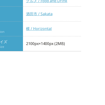
グルメ / Food and Drink
酒田市 / Sakata
横 / Horizontal
tion
イズ
2100px×1400px (2MB)
ize