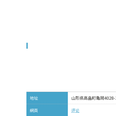
地址
山形県高畠町亀岡4028-
網頁
评论