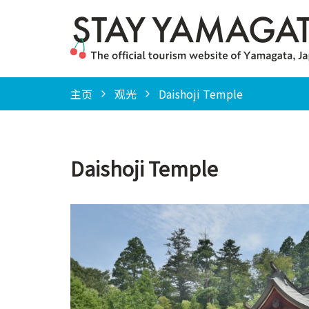
主页
观光
Daishoji Temple
Daishoji Temple