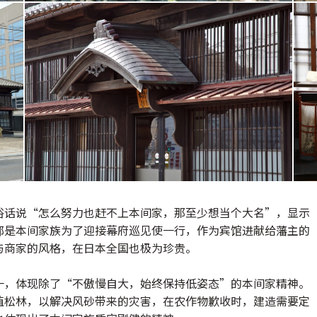
俗话说“怎么努力也赶不上本间家，那至少想当个大名”，显示
邸是本间家族为了迎接幕府巡见使一行，作为宾馆进献给藩主的
与商家的风格，在日本全国也极为珍贵。
一，体现除了“不傲慢自大，始终保持低姿态”的本间家精神。
植松林，以解决风砂带来的灾害，在农作物歉收时，建造需要定