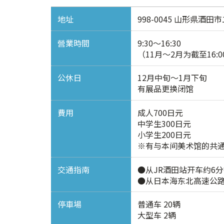
地址
998-0045 山形県酒田市
營業時間
9:30～16:30
（11月～2月为截至16:0
公休日
12月中旬～1月下旬
有展品更换闭馆
費用
成人700日元
中学生300日元
小学生200日元
※有与本间美术馆的共通票
交通指南
●从JR酒田站开车约6
●从日本海东北高速公路
停車場
普通车 20辆
大型车 2辆