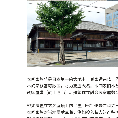
本间家族曾是日本第一的大地主，其家运昌隆，
本间家族富可敌国，财力更胜大名。本间家旧本
武家屋敷（武士宅邸）。建筑样式融合武家屋敷
宛如覆盖在玄关屋顶上的“盖门松”也是看点之
本间家族对当地贡献卓著，例如投入私人财产种