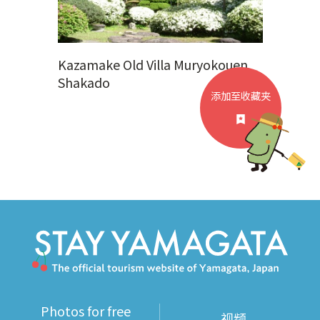
Kazamake Old Villa Muryokouen
Shakado
添加至收藏夹
Photos for free
视频