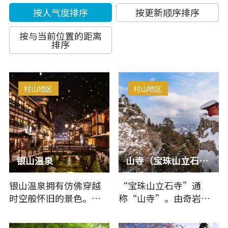
按人气度排序
按更新顺序排序
按与当前位置的距离
排序
村山地区
村山地区
银山温泉
山寺（宝珠山立石寺）
银山温泉拥有仿佛穿越
“宝珠山立石寺”通
时空般怀旧的景色。在
称“山寺”。由奇岩怪
银山川的两岸木造温泉
石组成的整座山是修行
旅馆林立的温泉街，一
和信仰的场…