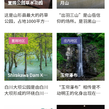
置赐公园草本花园
月山
这是山形县最大的药草
“出羽三山”是山岳信
公园，占地1000平方
仰的场所。是羽黑山、
米，种植了约100种草
月山、汤殿山这三座山
药。 6月中旬至7月初是
的总称。因为羽黑山…
观赏的最佳…
置赐地区
庄内地区
Shirakawa Dam Kogan Park
玉帘瀑布
白川大坝公园是由白川
“玉帘瀑布”相传是不
大坝形成的环绕白川湖
动明王的化身出现在高
周边的公园。 公园内设
僧弘法大师梦中，弘法
有汽车露营地、小型高
大师根据不动明王的…