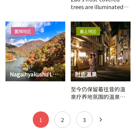
trees are illuminated
with colorful lights.Ride
the ropeway to s…
置赐地区
最上地区
Nagaihyakushu Lake
肘折温泉
至今仍保留着往昔的温
泉疗养地氛围的温泉
街。源泉挂流的优质温
泉，舒适朴素的街道极
具魅力。位…
1
2
3