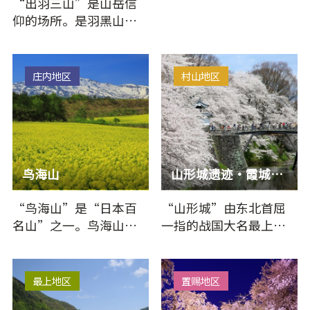
“出羽三山”是山岳信
仰的场所。是羽黑山、
月山、汤殿山这三座山
的总称。因为羽黑山…
庄内地区
村山地区
鸟海山
山形城遗迹・霞城公园
“鸟海山”是“日本百
“山形城”由东北首屈
名山”之一。鸟海山是
一指的战国大名最上义
从日本海海拔0米起上升
光建造，入选日本国家
到2236…
史迹及日本百名城。…
最上地区
置赐地区