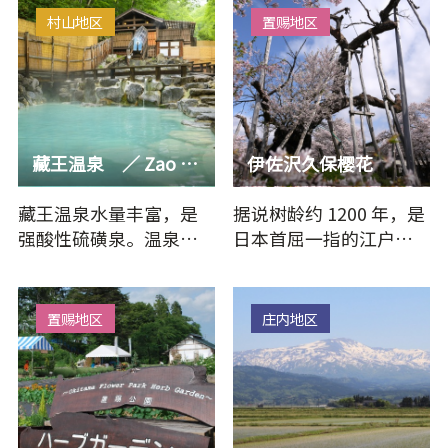
到傍晚，…
村山地区
置赐地区
藏王温泉 ／ Zao Onsen Mountain & Snow Resort
伊佐沢久保樱花
藏王温泉水量丰富，是
据说树龄约 1200 年，是
强酸性硫磺泉。温泉街
日本首屈一指的江户彼
上到处水蒸气弥漫，几
岸古树之一。 坂上田村
十家旅馆和酒店鳞次栉
麻吕与当地领主的女
比。由于…
儿…
置赐地区
庄内地区