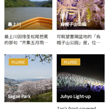
最上川
烏帽子山公园
最上川因俳圣松尾芭蕉
可眺望置賜盆地的「烏
的那句“齐集五月雨，
帽子山公园」是，位于
奔腾最上川”而闻名。
赤汤温泉的后方，可以
这是芭蕉本人亲自乘…
欣赏美丽的樱花，夏季
的绿叶，…
村山地区
村山地区
Sagae Park
Juhyo Light-up
Zao's frost-covered