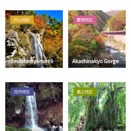
气”为神明的神社。这
神社的建立是为了欣赏
空…
村山地区
置赐地区
Omoshiroyama Highlands
Akashinakyo Gorge
庄内地区
最上地区