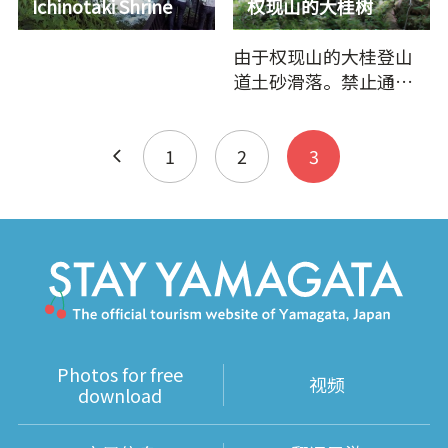
Ichinotaki Shrine
权现山的大桂树
由于权现山的大桂登山
道土砂滑落。禁止通
行。从东法田到白川水
库的方向往前方看有导
覧标志，然…
1
2
3
Photos for free
视频
download