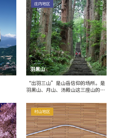
庄内地区
羽黑山
“出羽三山”是山岳信仰的场所。是
羽黑山、月山、汤殿山这三座山的总
称。因为羽黑山…
村山地区