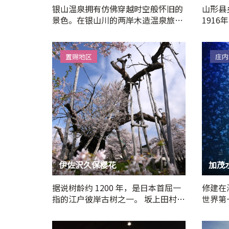
银山温泉拥有仿佛穿越时空般怀旧的
山形县
景色。在银山川的两岸木造温泉旅馆
191
林立的温泉街，一到傍晚，…
复兴风
置赐地区
庄内
伊佐沢久保樱花
加茂
据说树龄约 1200 年，是日本首屈一
修建在
指的江户彼岸古树之一。 坂上田村麻
世界第
吕与当地领主的女儿…
种水母