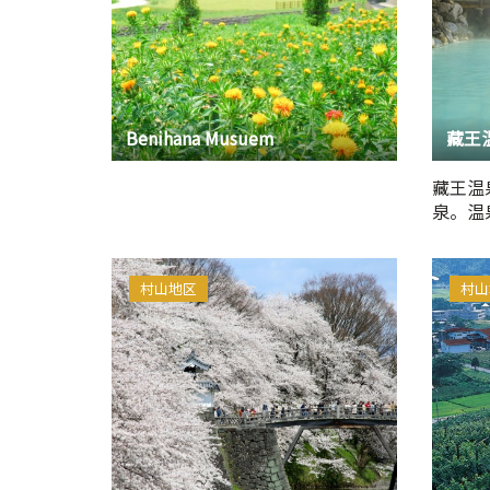
Benihana Musuem
藏王温
泉。温
家旅馆
村山地区
村山