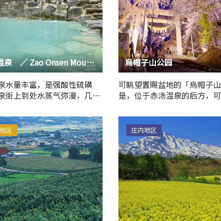
藏王温泉 ／ Zao Onsen Mountain & Snow Resort
烏帽子山公园
泉水量丰富，是强酸性硫磺
可眺望置賜盆地的「烏帽子山
泉街上到处水蒸气弥漫，几十
是，位于赤汤温泉的后方，可
和酒店鳞次栉比。由于…
美丽的樱花，夏季的绿叶，…
地区
庄内地区