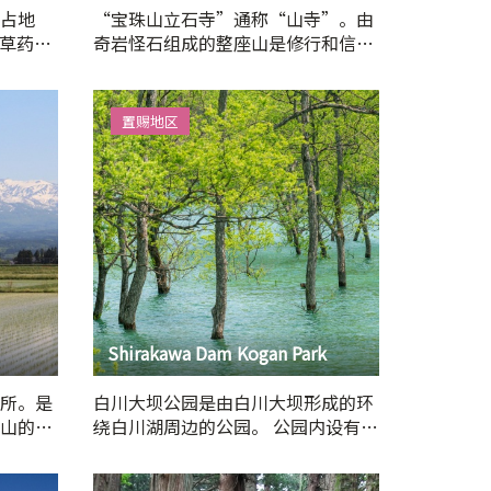
占地
“宝珠山立石寺”通称“山寺”。由
种草药。
奇岩怪石组成的整座山是修行和信仰
佳…
的场…
置赐地区
Shirakawa Dam Kogan Park
所。是
白川大坝公园是由白川大坝形成的环
山的总
绕白川湖周边的公园。 公园内设有汽
车露营地、小型高尔…