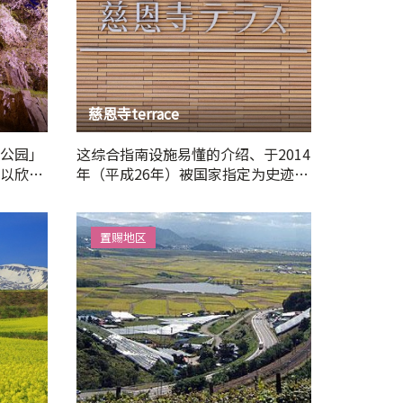
慈恩寺terrace
公园」
这综合指南设施易懂的介绍、于2014
以欣赏
年（平成26年）被国家指定为史迹的
『慈恩寺旧境内』的魅力。…
置赐地区