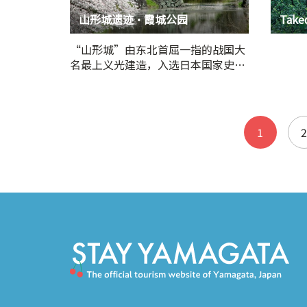
山形城遗迹・霞城公园
Take
“山形城”由东北首屈一指的战国大
名最上义光建造，入选日本国家史迹
及日本百名城。…
1
2