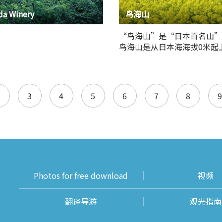
da Winery
鸟海山
“鸟海山”是“日本百名山”
鸟海山是从日本海海拔0米起
2236…
3
4
5
6
7
8
9
Photos for free download
视频
翻译导游
观光指南