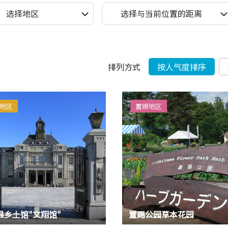
选择地区
选择与当前位置的距离
排列方式
按人气度排序
地区
置赐地区
县乡土馆"文翔馆"
置赐公园草本花园