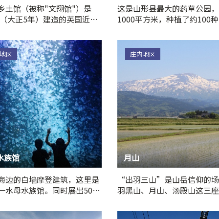
乡土馆（被称"文翔馆"）是
这是山形县最大的药草公园，
6年（大正5年）建造的英国近代
1000平方米，种植了约100
格的建筑，…
6月中旬至7月初是观赏的最
地区
庄内地区
水族馆
月山
海边的白墙摩登建筑，这里是
“出羽三山”是山岳信仰的场
一水母水族馆。同时展出50多
羽黑山、月山、汤殿山这三座
，世界上只有加茂水…
称。因为羽黑山…