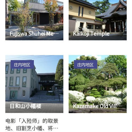
Fujiswa Shuhei Memorial Museum
Kaikoji Temple
庄内地区
庄内地区
日和山小幡楼
Kazamake Old Villa Muryokouen Shakado
电影「入殓师」的取景
地、旧割烹小幡、将作