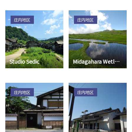
为新的交流旅游据点。
「日和山小幡楼」开
业，以美食…
庄内地区
庄内地区
Studio Sedic
Midagahara Wetlands
庄内地区
庄内地区