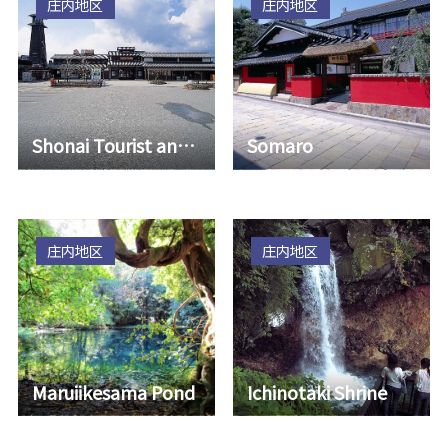
庄内地区
庄内地区
Shonai Tourist and Local Products Center
Somaro
庄内地区
庄内地区
Maruiikesama Pond
Ichinotaki Shrine