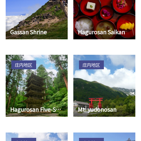
Gassan Shrine
Hagurosan Saikan
庄内地区
庄内地区
Hagurosan Five-Story Pagoda
Mt. yudonosan