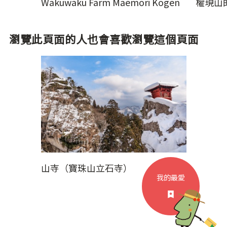
Wakuwaku Farm Maemori Kogen
權現山
瀏覽此頁面的人也會喜歡瀏覽這個頁面
山寺（寶珠山立石寺）
我的最愛