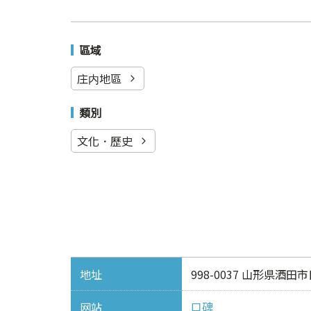
區域
庄内地區
類別
文化．歷史
地址
998-0037 山形県酒
网站
口碑