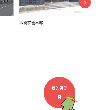
山居倉庫
Hom
我的最愛