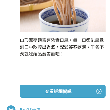
山形蕎麥麵富有紮實口感，每一口都能感覺
到口中散發出香氣，深受饕客歡迎。午餐不
妨就吃絕品蕎麥麵吧！
查看詳細資訊
5～25分鐘