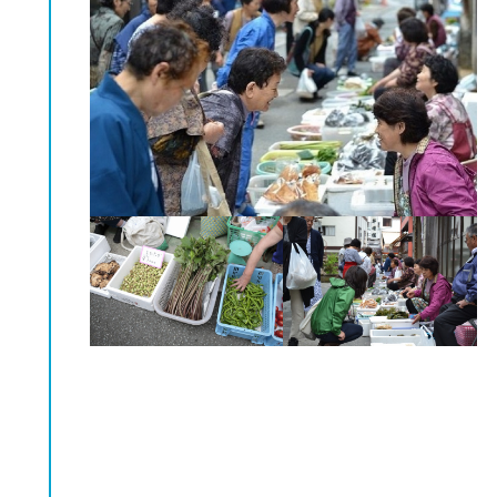
外，還實施越是暴雪住宿費用等越打折的活
動。降雪量超過最高積雪量的情況下，一晚
的住宿費免費是最大賣點！
"山菜食祭"(5月中旬～6月中旬)期間，可以
在各旅館品嘗到在深山的彎彎曲曲處種植的
山菜。當地藝術家們製作的燈籠設置在各旅
館的玄關前，點綴著夢幻般的夜晚的"彎彎
曲曲的燈"(7月中旬～10月上旬)也是很受歡
迎的活動。在古色古香的溫泉街，充分感受
日本的四季，治愈身心吧。