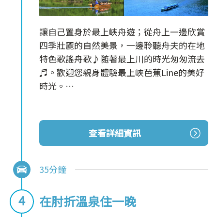
讓自己置身於最上峽舟遊；從舟上一邊欣賞
四季壯麗的自然美景，一邊聆聽舟夫的在地
特色歌謠舟歌♪随著最上川的時光匆匆流去
♬。歡迎您親身體驗最上峽芭蕉Line的美好
時光。
冬季提供❝被爐舟❞暖氣服務（從12月至3月
底）。☘
查看詳細資訊
＊有關於運休日，請確認公式網站。
35分鐘
在肘折溫泉住一晚