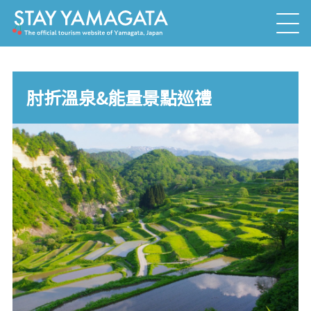
肘折溫泉&能量景點巡禮