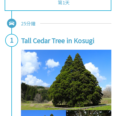
第1天
25分鐘
Tall Cedar Tree in Kosugi