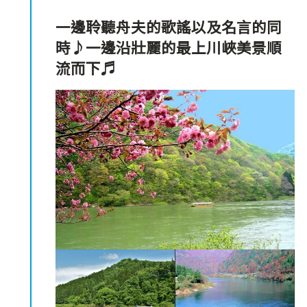
一邊聆聽舟夫的歌謠以及名言的同
時♪一邊沿壯麗的最上川峽美景順
流而下♬