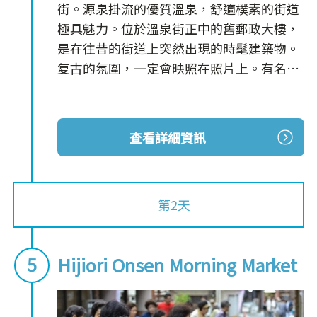
街。源泉掛流的優質溫泉，舒適樸素的街道
極具魅力。位於溫泉街正中的舊郵政大樓，
是在往昔的街道上突然出現的時髦建築物。
复古的氛圍，一定會映照在照片上。有名的
早市，應季的山野菜和蔬菜類琳瑯滿目！比
平時起得早，試著享受和媽媽們的溫暖的對
話怎麽樣？
查看詳細資訊
位於山中深處的肘折溫泉，作為積雪超過3
米的全國屈指可數的大雪地帶而聞名。舉辦
很多只有在大雪地帶才能舉辦的冬季活動。
第2天
在超過3米的雪壁上蠟燭的燈溫柔地點亮的
幻想雪景，1月下旬至2月的周末舉辦。在2
月下旬，舉行用鐵鍬一個勁地挖雪後，如何
Hijiori Onsen Morning Market
盡快將地麵的土取出來進行競爭的出地麵競
爭。在3月中旬，巨型雪人"奧奧庫拉君"的
亮相和冬季的焰火大會等活動豐富多彩。另