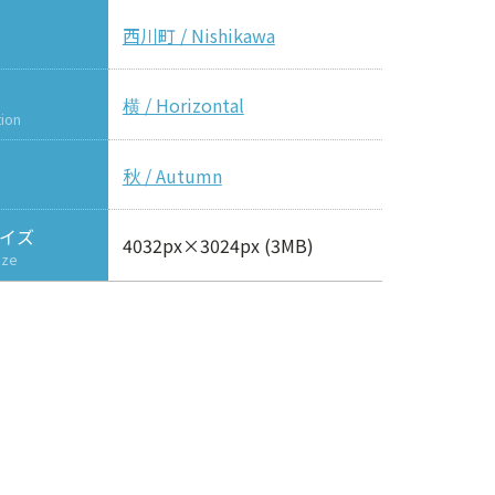
西川町 / Nishikawa
横 / Horizontal
tion
秋 / Autumn
イズ
4032px×3024px (3MB)
ize