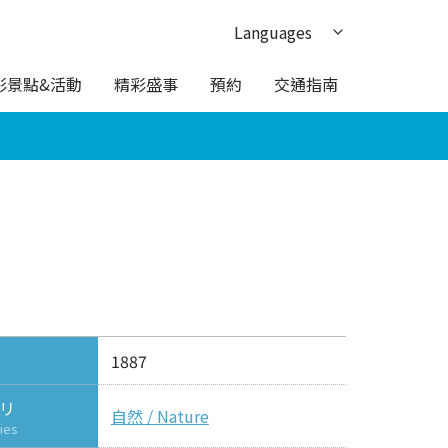
Languages
日本語
彩景點&活動
精彩盛事
預約
交通指南
English
한국어
簡体中文
ภาษาไทย
1887
リ
自然 / Nature
ies