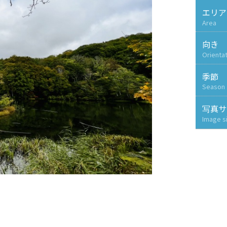
エリア
Area
向き
Orienta
季節
Season
写真サ
Image s