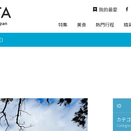
我的最愛
特集
美食
熱門行程
精
（）
ID
カテゴ
Categor