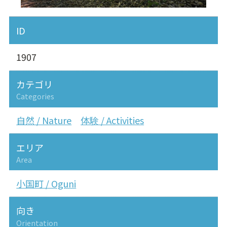
ID
1907
カテゴリ
Categories
自然 / Nature
体験 / Activities
エリア
Area
小国町 / Oguni
向き
Orientation