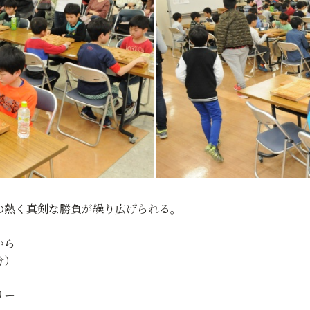
の熱く真剣な勝負が繰り広げられる。
から
分）
リー