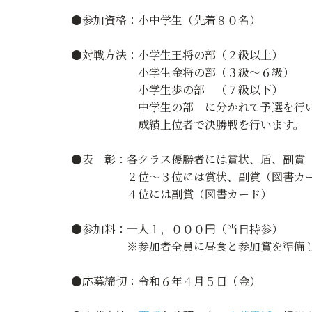
●参加資格：小中学生（先着８０名）
●対戦方法：小学生王将の部（２級以上）
小学生金将の部（３級～６級）
小学生歩の部 （７級以下）
中学生の部 に分かれて予選を行
成績上位者で決勝戦を行います。
●表 彰：各クラス優勝者には賞状、盾、副賞
２位～３位には賞状、副賞（図書カー
４位には副賞（図書カード）
●参加料：一人１，０００円（当日持参）
※参加者全員に昼食と参加賞を準備し
●応募締切：令和６年４月５日（金）