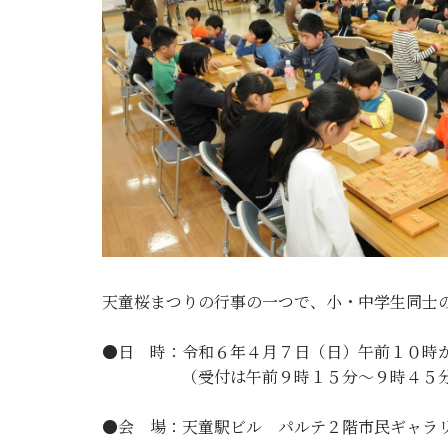
天童桜まつりの行事の一つで、小・中学生同士
●日 時：令和６年４月７日（日）午前１０時
（受付は午前９時１５分～９時４５
●会 場：天童駅ビル パルテ２階市民ギャラ