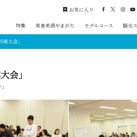
お気に入り
特集
美食美酒やまがた
モデルコース
観光
将棋大会」
棋大会」
い」