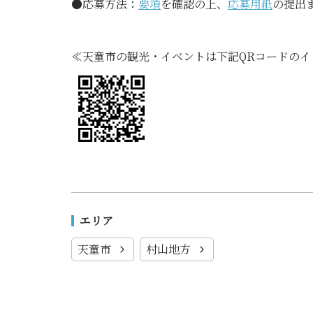
●応募方法：
要項
を確認の上、
応募用紙
の提出
≪天童市の観光・イベントは下記QRコードの
エリア
天童市
村山地方