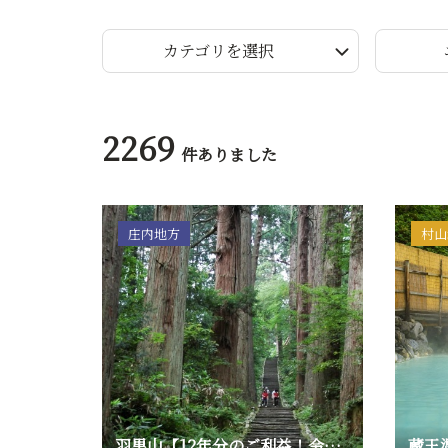
カテゴリを選択
2269
件ありました
庄内地方
村山
羽黒山【12年分のご利益！令和8年「羽黒山午年御縁年」】
蔵王