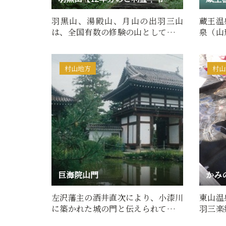
羽黒山、湯殿山、月山の出羽三山
蔵王温
は、全国有数の修験の山として知ら
泉（山
れています。その中で羽黒山…
性の硫
村山地方
村山
巨海院山門
かみ
左沢藩主の酒井直次により、小漆川
東山温
に築かれた城の門と伝えられていま
羽三楽
す。建築年代は元和８年（…
泉」上