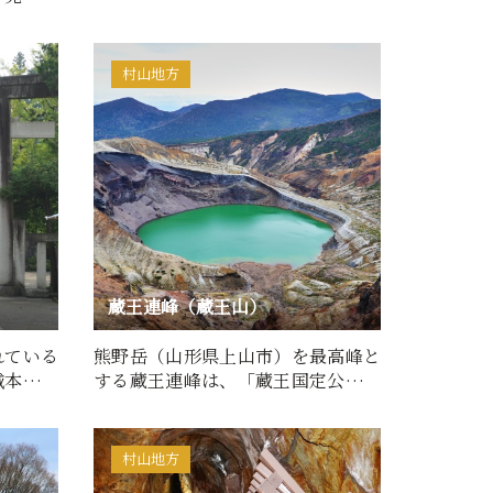
を…
村山地方
蔵王連峰（蔵王山）
れている
熊野岳（山形県上山市）を最高峰と
城本丸跡
する蔵王連峰は、「蔵王国定公園」
…
の一部にもなっています。…
村山地方