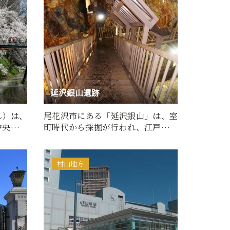
延沢銀山遺跡
ん）は、
尾花沢市にある「延沢銀山」は、室
中央に位
町時代から採掘が行われ、江戸時代
を代表する銀山の一つでし…
村山地方