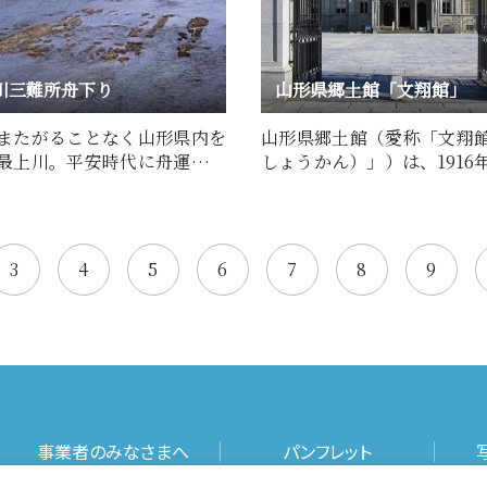
川三難所舟下り
山形県郷土館「文翔館」
またがることなく山形県内を
山形県郷土館（愛称「文翔
最上川。平安時代に舟運が始
しょうかん）」）は、1916
とされ、江戸時代に…
5年）に建てられた英国近…
3
4
5
6
7
8
9
事業者のみなさまへ
パンフレット