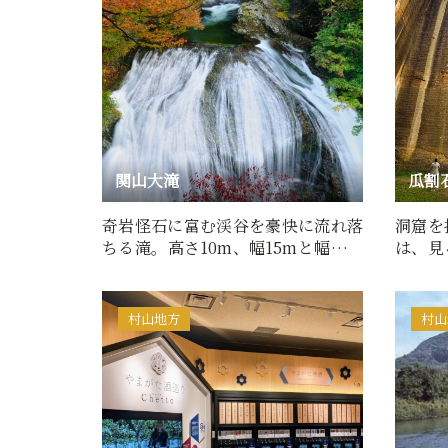
関山大滝
瓜割
奇岩怪石に富む渓谷を豪快に流れ落
洞窟を
ちる滝。高さ10m、幅15mと幅広な
は、見
滝で、エメラルドグリーンの…
と色合
村山地方
村山