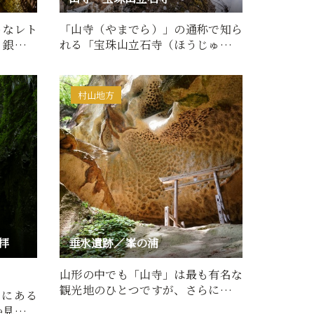
うなレト
「山寺（やまでら）」の通称で知ら
。銀山川
れる「宝珠山立石寺（ほうじゅさん
…
りっしゃくじ）」は、貞観…
村山地方
拝
垂水遺跡／峯の浦
山形の中でも「山寺」は最も有名な
観光地のひとつですが、さらに奥地
）にある
に”裏山寺”と…
か見るこ