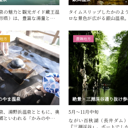
泉の魅力と観光ガイド蔵王温
タイムスリップしたかのよ
形県）は、豊富な湯量と強酸
ロな景色が広がる銀山温泉
黄泉が特徴の名湯で…
の両岸に木造の温泉旅館が
地方
置賜地方
のやま温泉
絶景・三淵渓谷通り抜け参
泉、湯野浜温泉とともに、奥
5月～11月中旬
郷といわれる「かみのやま温
ながい百秋湖（長井ダム
山藩の城下町・羽州…
『三淵渓谷』。ボートでし