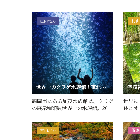
庄内地方
村山
世界一のクラゲ水族館！東北エプソンアクアリウムかもすい
空気
鶴岡市にある加茂水族館は、クラゲ
世界に
の展示種類数世界一の水族館。2026
体とす
年4月にリニューアルオー…
恩恵に
村山地方
置賜