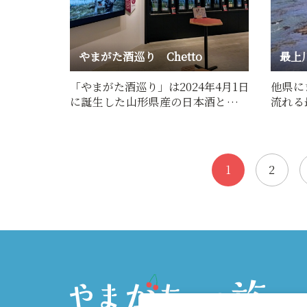
やまがた酒巡り Chetto
最上
「やまがた酒巡り」は2024年4月1日
他県に
に誕生した山形県産の日本酒とワイ
流れる
ンを楽しめる有料試飲コー…
まった
1
2