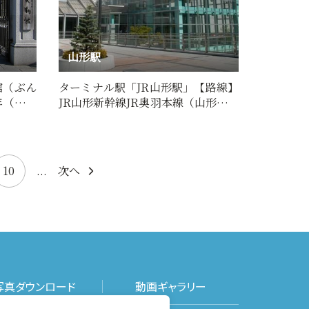
山形駅
館（ぶん
ターミナル駅「JR山形駅」【路線】
年（大正
JR山形新幹線JR奥羽本線（山形線）
JR仙山線JR左沢線※
10
...
次へ
写真ダウンロード
動画ギャラリー