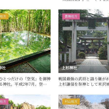
とができない神秘的な空間
地方
置賜地方
神社
上杉神社
ひとつだけの「空気」を御神
戦国最強の武将と語り継が
る神社。平成2年7月、空気の
上杉謙信を祭神として米沢
感謝し、敬愛の心を…
に建立された上杉神社。上
地方
村山地方