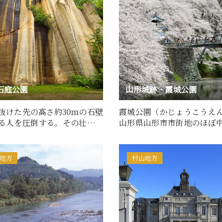
石庭公園
山形城跡・霞城公園
抜けた先の高さ約30ｍの石壁
霞城公園（かじょうこうえ
る人を圧倒する。その壮大さ
山形県山形市市街地のほぼ
いから、写真映えス…
置する都市公園です。東北…
地方
村山地方