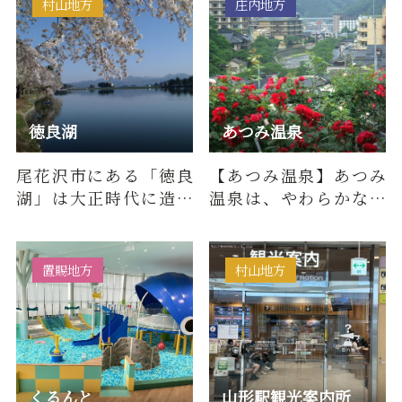
村山地方
庄内地方
徳良湖
あつみ温泉
尾花沢市にある「徳良
【あつみ温泉】あつみ
湖」は大正時代に造ら
温泉は、やわらかな湯
れたかんがい用の人造
と清流の音が心地良い
湖で、有名な花笠踊り
風情ある温泉地。良質
はこの工…
の温泉と…
置賜地方
村山地方
くるんと
山形駅観光案内所