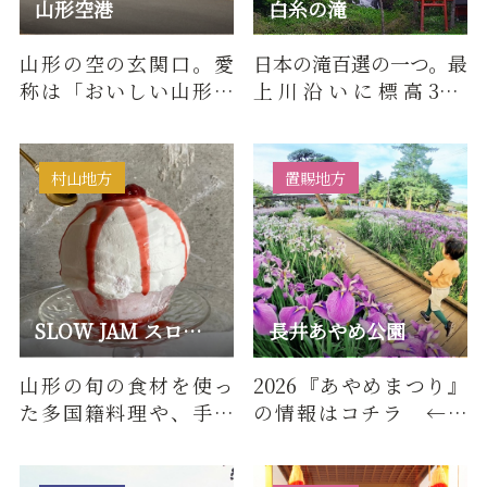
山形空港
白糸の滝
山形の空の玄関口。愛
日本の滝百選の一つ。最
称は「おいしい山形空
上川沿いに標高300-
港」です。「食、景色、
500mの山地が急斜面を
祭り、温泉などすべて
形成する最上峡には滝
がおい…
群があり…
村山地方
置賜地方
SLOW JAM スロージャム
長井あやめ公園
山形の旬の食材を使っ
2026『あやめまつり』
た多国籍料理や、手作
の情報はコチラ ←タ
りスイーツを提供して
ップ「水と緑と花のま
います。ご予約も承りま
ち」長井市のシンボル