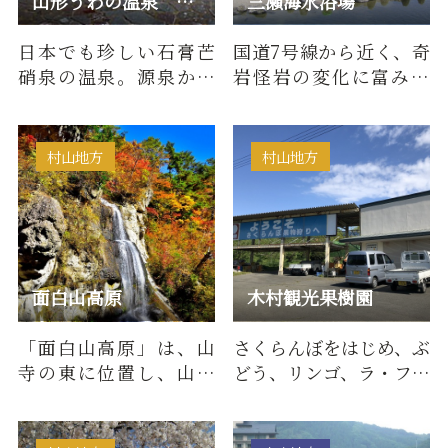
山形うわの温泉 天神乃湯
三瀬海水浴場
日本でも珍しい石膏芒
国道7号線から近く、奇
硝泉の温泉。源泉かけ
岩怪岩の変化に富み、
流しの露天風呂です。
岩でできた自然の飛び
込み台もある海水浴場
です。…
村山地方
村山地方
面白山高原
木村観光果樹園
「面白山高原」は、山
さくらんぼをはじめ、ぶ
寺の東に位置し、山形
どう、リンゴ、ラ・フラ
県と宮城県との県境に
ンスなども栽培する果
ある「面白山」の麓に
物のエキスパート。さく
広がりま…
ら…