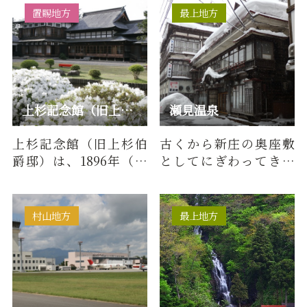
置賜地方
最上地方
上杉記念館（旧上杉伯爵邸）
瀬見温泉
上杉記念館（旧上杉伯
古くから新庄の奥座敷
爵邸）は、1896年（明
としてにぎわってきた
治29年）に米沢城二の
「瀬見温泉」は、小国
丸跡に上杉家14代茂憲
川の左岸に開けた静か
（もちの…
なたたず…
村山地方
最上地方