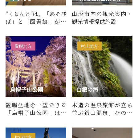
“くるんと”は、「あそび
山形市内の観光案内・
ば」と「図書館」が一
観光情報提供施設
体となった施設です。長
井市役所の隣…
置賜地方
村山地方
烏帽子山公園
白銀の滝
置賜盆地を一望できる
木造の温泉旅館が立ち
「烏帽子山公園」は、
並ぶ銀山温泉。その銀
赤湯温泉街に位置し、
山温泉の周辺は散策路
春は桜、夏の青葉、秋
が整備され、四季折々
の紅葉と…
の自然を…
村山地方