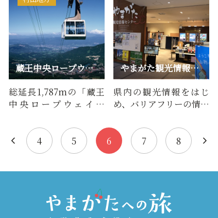
蔵王中央ロープウェイ
やまがた観光情報センター
総延長1,787mの「蔵王
県内の観光情報をはじ
中央ロープウェイ」
め、バリアフリーの情報
は、蔵王温泉にある
等も提供しております。
「温泉駅」と「鳥兜
山形を旅する誰もが旅
駅」を所要時間…
行を…
4
5
6
7
8