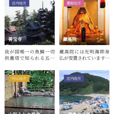
す。お…
にな…
庄内地方
置賜地方
善宝寺
藏髙院
我が国唯一の魚鱗一切
蔵高院には光明海即身
供養塔で知られる五重
仏が安置されています。
塔があり、漁業関係に
黒鴨地区には「即身仏
信仰厚い。姿を顕した
になる故100年後に掘り
二龍神（…
出し…
村山地方
庄内地方