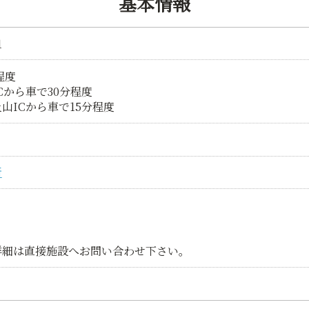
基本情報
1
程度
Cから車で30分程度
山ICから車で15分程度
所
詳細は直接施設へお問い合わせ下さい。