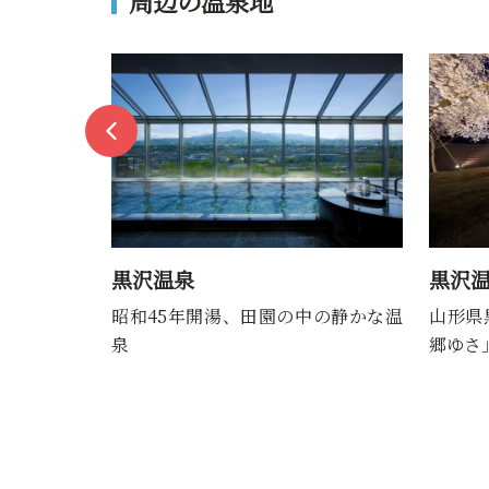
周辺の温泉地
黒沢温泉 悠湯の郷 ゆさ
かみ
の静かな温
山形県黒沢温泉地区に立つ「悠湯の
東山温
郷ゆさ」は、敷地内より湧き…
羽三楽