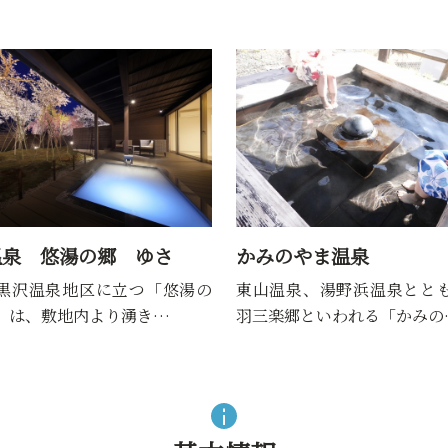
のやま温泉
山辺温泉保養センター
泉、湯野浜温泉とともに、奥
昭和58年（1983年）に山辺
郷といわれる「かみの…
生し、平成17年（2005年）