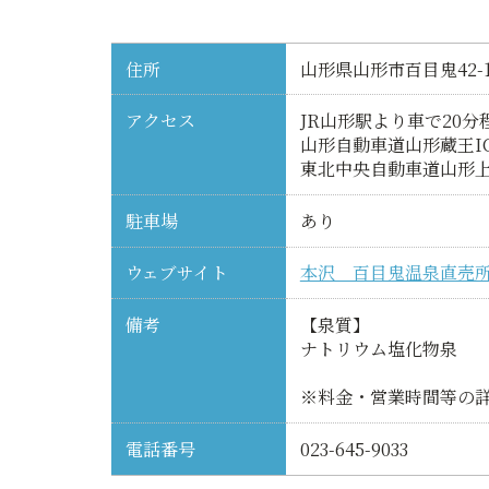
住所
山形県山形市百目鬼42-
アクセス
JR山形駅より車で20分
山形自動車道山形蔵王I
東北中央自動車道山形上
駐車場
あり
ウェブサイト
本沢 百目鬼温泉直売
備考
【泉質】
ナトリウム塩化物泉
※料金・営業時間等の
電話番号
023-645-9033