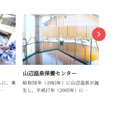
沼木温泉 辻ヶ花
山形うわ
温泉が誕
天井の高い洗い場つきの大浴場、屋
日本でも
に…
根付きの露天風呂、サウナ完…
源泉かけ