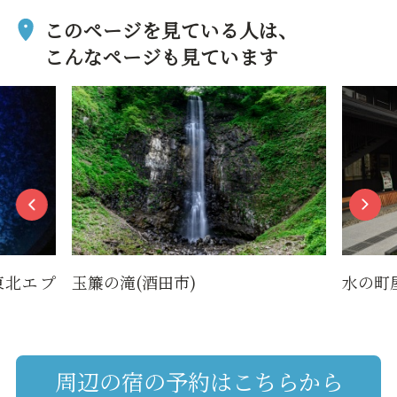
このページを見ている人は、
こんなページも見ています
水の町屋 七日町御殿堰
瓜割
周辺の宿の予約はこちらから