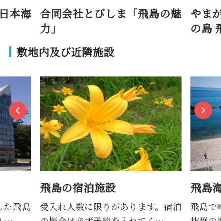
島の魅
やまがた酒田さんぽ「日本海
合同
の島 飛島」
力」
敷地内及び近隣施設
飛島海水浴場
飛島
す。宿泊
飛島で唯一の海水浴場です。透明度
山形
く…
抜群の海水浴場で、泳いでい…
岸の荒