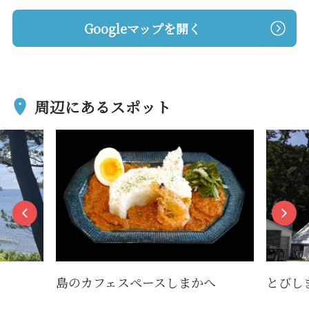
Googleマップを開く
周辺にあるスポット
かへ
とびしまマリンプラザ
飛島