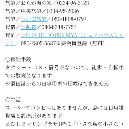
旅館／おらが海の家／0234-96-3123
旅館／中央旅館／0234-95-2036
旅館／
＞沢口旅館
／050-1808-0797
民宿／
＞乱舞
／080-8348-7751
民泊／
＞SHARE HOUSE MYA（シェアハウスミャ
ア）
／080-2805-5687※要会員登録（無料）
○移動手段
タクシー・バス・信号がないので、徒歩・自転車
での散策となります
※酒田港からの自家用車の積載はできません
○生活
スーパーやコンビニはありませんが、島には日用雑
貨店と診療所があります
とびしまマリンプラザ1階に「小さな島の小さなコ