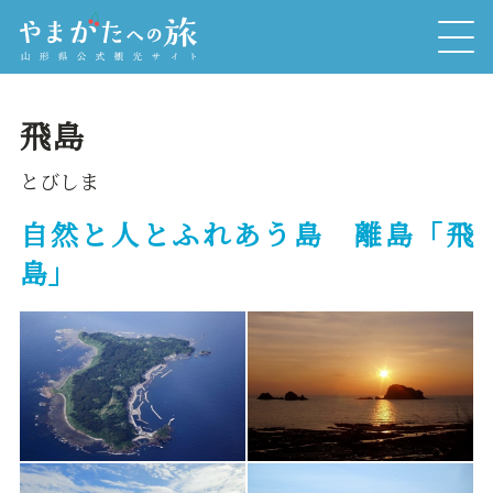
飛島
とびしま
自然と人とふれあう島 離島「飛
島」