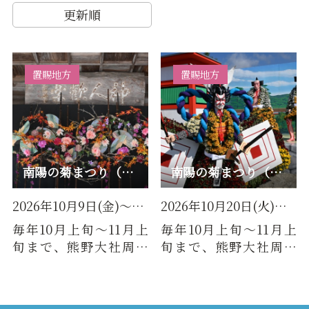
更新順
置賜地方
置賜地方
南陽の菊まつり（宮内会場）
南陽の菊まつり（花公園会場）
2026年10月9日(金)～2026年10…
2026年10月20日(火)～2026年11…
毎年10月上旬～11月上
毎年10月上旬～11月上
旬まで、熊野大社周辺
旬まで、熊野大社周辺
と南陽市中央花公園で
と南陽市中央花公園で
開催される南陽の菊ま
開催される南陽の菊ま
つり。19…
つり。19…