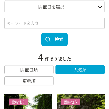
開催日を選択
検索
4
件ありました
開催日順
人気順
更新順
置賜地方
置賜地方