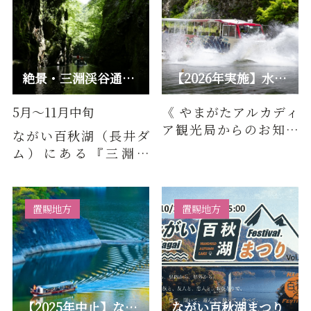
絶景・三淵渓谷通り抜け参拝
【2026年実施】水陸両用バス in ながい百秋湖
5月～11月中旬
《 やまがたアルカディ
ア観光局からのお知ら
ながい百秋湖（長井ダ
せ 》水陸両用バス in な
ム）にある『三淵渓
がい百秋湖 運行中止
谷』。ボートでしか見
のお…
ることができない神秘
的な空間を…
置賜地方
置賜地方
【2025年中止】ながい百秋湖 遊覧船
ながい百秋湖まつり