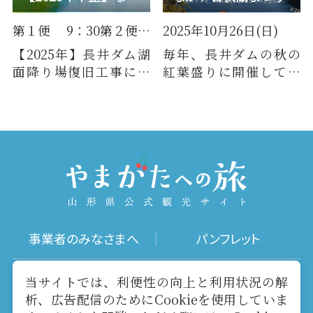
第１便 9：30第２便 10：4…
2025年10月26日(日)
【2025年】長井ダム湖
毎年、長井ダムの秋の
面降り場復旧工事に伴
紅葉盛りに開催してい
い、今年度の運行は中
る「ながい百秋湖まつ
止になります。※情報は
り」。2025年は10月26
2021年…
日（日曜…
事業者のみなさまへ
パンフレット
写真ダウンロード
動画ギャラリー
当サイトでは、利便性の向上と利用状況の解
析、広告配信のためにCookieを使用していま