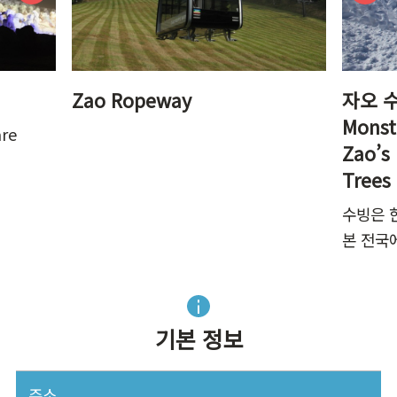
Zao Ropeway
자오 수
Monst
are
Zao’s
Trees
수빙은 
본 전국
기본 정보
주소