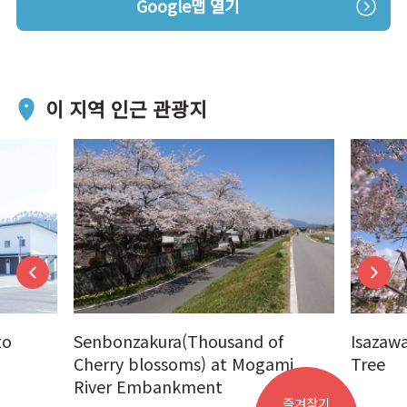
Google맵 열기
이 지역 인근 관광지
to
Senbonzakura(Thousand of
Isazaw
Cherry blossoms) at Mogami
Tree
River Embankment
즐겨찾기