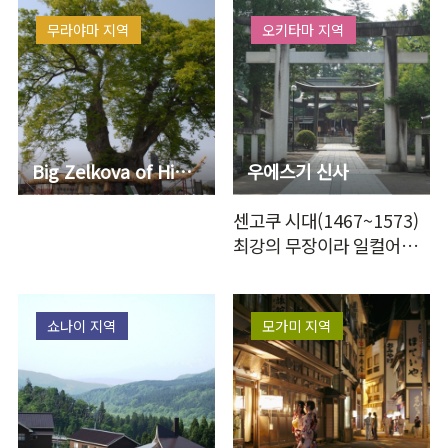
무라야마 지역
오키타마 지역
Big Zelkova of Higashine
우에스기 신사
센고쿠 시대(1467~1573)
최강의 무장이라 일컬어지
는 우에스기 겐신을 제신으
로 하여 요네자와…
쇼나이 지역
모가미 지역