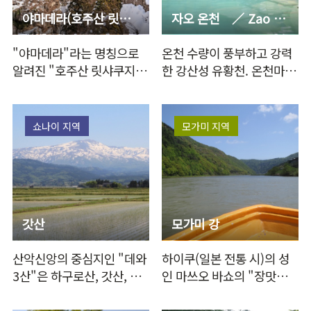
야마데라(호주산 릿샤쿠지 절)
자오 온천 ／ Zao Onsen Mountain & Snow Resort
"야마데라"라는 명칭으로
온천 수량이 풍부하고 강력
알려진 "호주산 릿샤쿠지
한 강산성 유황천. 온천마을
절". 기암괴석으로 이…
곳곳에서 수증기가 솟아오
르고 수십 채…
쇼나이 지역
모가미 지역
갓산
모가미 강
산악신앙의 중심지인 "데와
하이쿠(일본 전통 시)의 성
3산"은 하구로산, 갓산, 유
인 마쓰오 바쇼의 "장맛비
도노산의 총칭입니다. 하구
흘러들어 거센 모가미 강"이
로…
라…