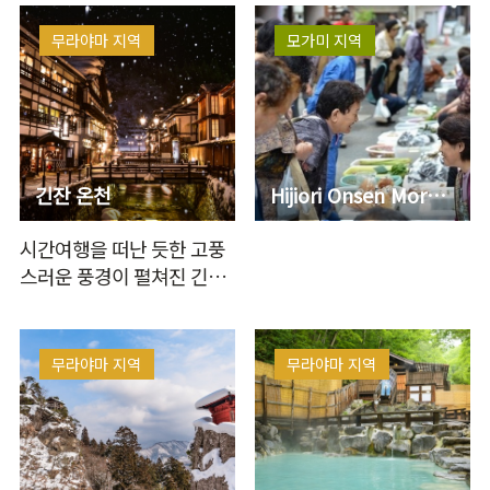
무라야마 지역
모가미 지역
긴잔 온천
Hijiori Onsen Morning Market
시간여행을 떠난 듯한 고풍
스러운 풍경이 펼쳐진 긴잔
온천. 긴잔 강 양쪽 기슭에
목조 온천 …
무라야마 지역
무라야마 지역