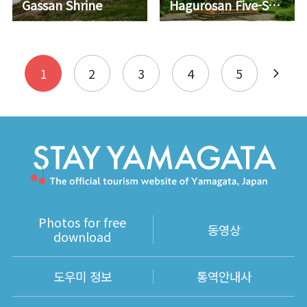
Gassan Shrine
Hagurosan Five-Story Pagoda
1
2
3
4
5
Photos for free
동영상
download
도우미 정보
통역안내사