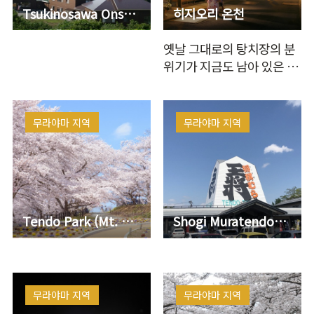
Tsukinosawa Onsen Kitagassanso
히지오리 온천
옛날 그대로의 탕치장의 분
위기가 지금도 남아 있은 온
천 거리. 원천수가 흐르는 고
품질탕, 여…
무라야마 지역
무라야마 지역
Tendo Park (Mt. Maizuru)
Shogi Muratendotower
무라야마 지역
무라야마 지역