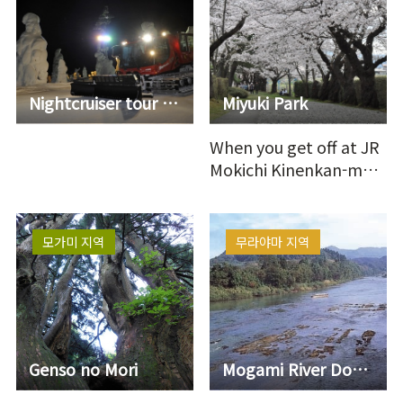
Nightcruiser tour to see Snow Monsters
Miyuki Park
When you get off at JR
Mokichi Kinenkan-mae
Station, you will see a
beautiful view of ch…
모가미 지역
무라야마 지역
Genso no Mori
Mogami River Downstream Boat