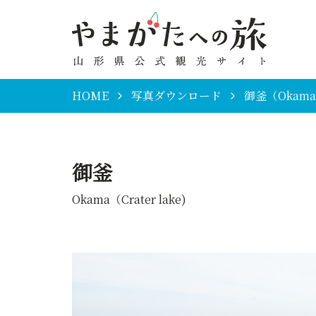
HOME
写真ダウンロード
御釜（Okama（
御釜
Okama（Crater lake)