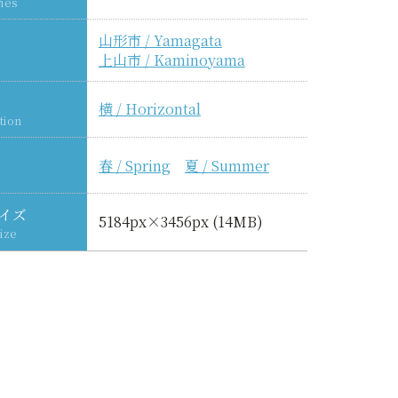
ies
山形市 / Yamagata
上山市 / Kaminoyama
横 / Horizontal
tion
春 / Spring
夏 / Summer
イズ
5184px×3456px (14MB)
ize