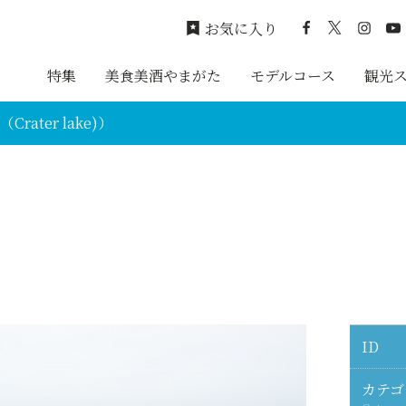
お気に入り
特集
美食美酒やまがた
モデルコース
観光
Crater lake)）
ID
カテゴ