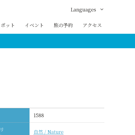
Languages
English
スポット
イベント
旅の予約
アクセス
한국어
繁体中文
簡体中文
ภาษาไทย
1588
リ
自然 / Nature