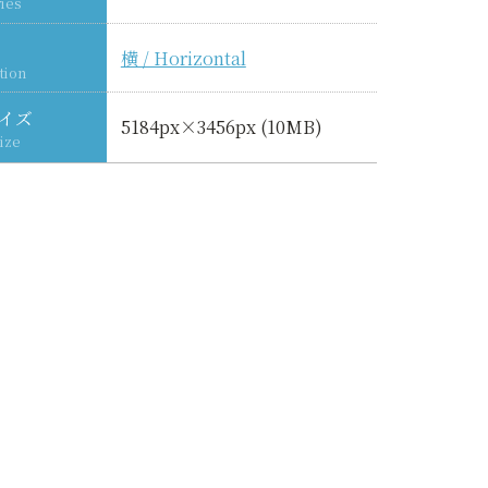
ies
横 / Horizontal
tion
イズ
5184px×3456px (10MB)
ize