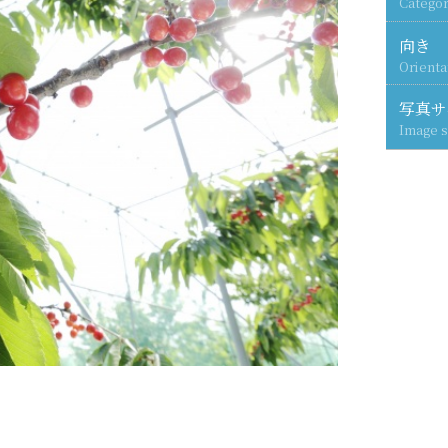
Categor
向き
Orienta
写真サ
Image s