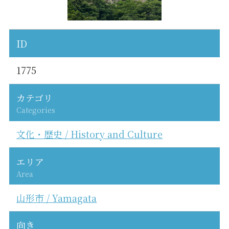
ID
1775
カテゴリ
Categories
文化・歴史 / History and Culture
エリア
Area
山形市 / Yamagata
向き