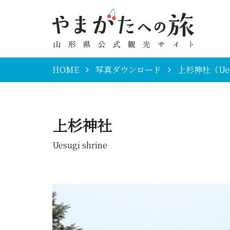
HOME
写真ダウンロード
上杉神社（Uesu
上杉神社
Uesugi shrine