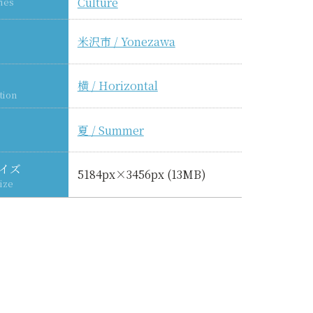
Culture
ies
米沢市 / Yonezawa
横 / Horizontal
tion
夏 / Summer
イズ
5184px×3456px (13MB)
ize