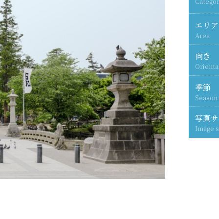
Categor
エリア
Area
向き
Orienta
季節
Season
写真サ
Image s