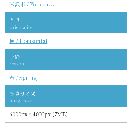
米沢市 / Yonezawa
向き
Orientation
横 / Horizontal
季節
Season
春 / Spring
写真サイズ
Image size
6000px×4000px (7MB)