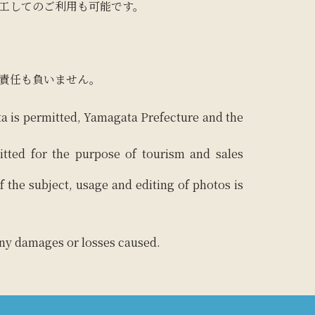
工してのご利用も可能です。
責任も負いません。
ta is permitted, Yamagata Prefecture and the
itted for the purpose of tourism and sales
f the subject, usage and editing of photos is
 any damages or losses caused.