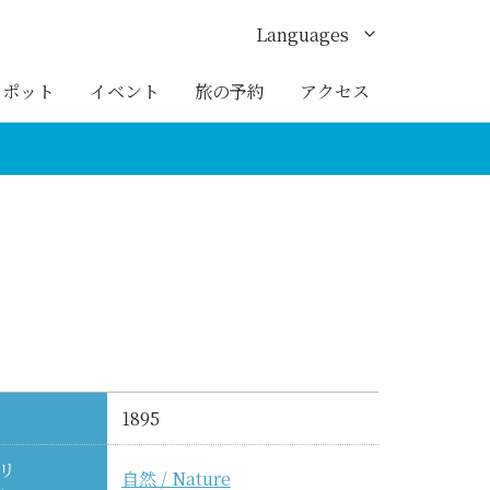
Languages
English
スポット
イベント
旅の予約
アクセス
한국어
繁体中文
簡体中文
ภาษาไทย
1895
リ
自然 / Nature