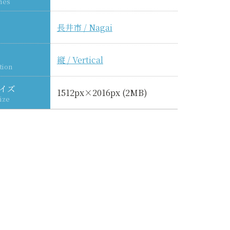
ies
長井市 / Nagai
縦 / Vertical
tion
イズ
1512px×2016px (2MB)
ize