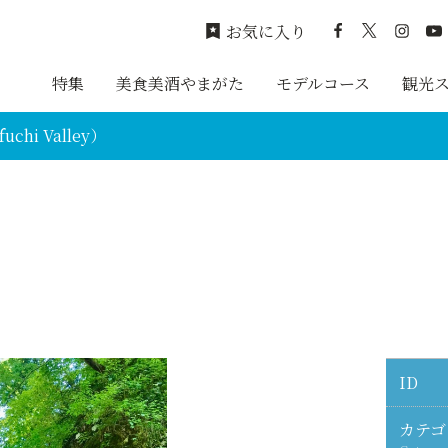
お気に入り
特集
美食美酒やまがた
モデルコース
観光
chi Valley）
ID
カテゴ