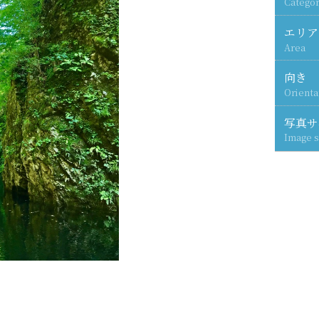
Categor
エリア
Area
向き
Orienta
写真サ
Image s