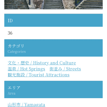
ID
36
カテゴリ
Categories
文化・歴史 / History and Culture
温泉 / Hot Springs
街並み / Streets
観光施設 / Tourist Attractions
エリア
Area
山形市 / Yamagata