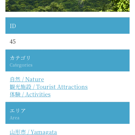
ID
45
カテゴリ
Categories
自然 / Nature
観光施設 / Tourist Attractions
体験 / Activities
エリア
Area
山形市 / Yamagata