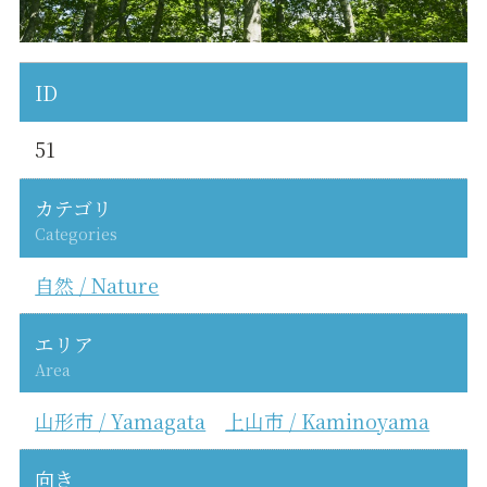
ID
51
カテゴリ
Categories
自然 / Nature
エリア
Area
山形市 / Yamagata
上山市 / Kaminoyama
向き