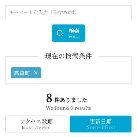
検索
Search
現在の検索条件
高畠町
8
件ありました
We found 8 results
アクセス数順
更新日順
Most viewed
Newest first