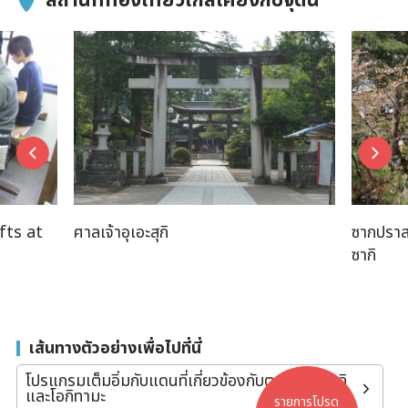
สถานที่ท่องเที่ยวใกล้เคียงกับจุดนี้
fts at
ศาลเจ้าอุเอะสุกิ
ซากปราส
ซากิ
เส้นทางตัวอย่างเพื่อไปที่นี่
โปรแกรมเต็มอิ่มกับแดนที่เกี่ยวข้องกับตระกูลอุเอซุกิ
และโอกิทามะ
รายการโปรด