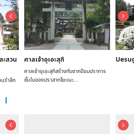
และสวน
ศาลเจ้าอุเอะสุกิ
Uesu
ศาลเจ้าอุเอะสุกิสร้างทับซากป้อมปราการ
ชั้นในของปราสาทโยะเนะ…
หวนรำลึก