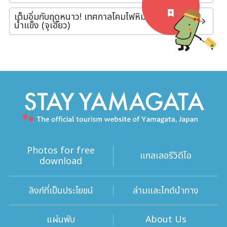
เต็มอิ่มกับฤดูหนาว! เทศกาลโคมไฟหิมะและชมปีศาจ
น้ำแข็ง (จุเฮียว)
Photos for free
แกลเลอรีวิดีโอ
download
ลิงก์ที่เป็นประโยชน์
ล่ามและไกด์นำทาง
แผ่นพับ
About Us