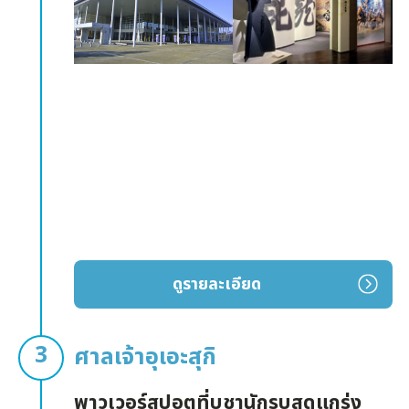
ดูรายละเอียด
ศาลเจ้าอุเอะสุกิ
พาวเวอร์สปอตที่บูชานักรบสุดแกร่ง