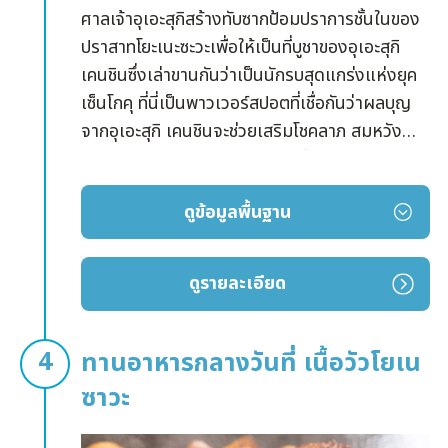
ศาลเจ้าอุเอะสุกิสร้างทับซากป้อมปราการชั้นในของ
ปราสาทโยะเนะซะวะเพื่อให้เป็นที่บูชาของอุเอะสุกิ
เคนชินซึ่งเล่าขานกันว่าเป็นนักรบสุดแกร่งแห่งยุค
เซ็นโกคุ ที่นี่เป็นพาวเวอร์สปอตที่เชื่อกันว่าผลบุญ
จากอุเอะสุกิ เคนชินจะช่วยเสริมโชคลาภ สมหวัง
ตามคำอธิษฐาน ประสบความสำเร็จด้านการเรียน
และทำให้กิจการรุ่งเรือง
ดูข้อมูลพื้นฐาน
สะพานไมซึรุบาชิตรงทางเดินเข้าวัดมีธงที่เขียน
อักษรคำว่า “บิ” กับ “ริว” โบกสะบัดอยู่ อักษรคำว่า
“บิ” มาจากการที่อุเอะสุกิ เคนชินรู้สึกศรัทธาท้าวเวส
ดูรายละเอียด
สุวรรณเป็นอย่างมาก อักษรคำว่า “ริว” หมายถึง
พระอจลนาถ กล่าวกันว่าเป็นธงศึกที่ชูส่งสัญญาณ
บุกโจมตีตอนให้ทั้งกองทัพเข้าโจมตีพร้อมกัน และ
ทานอาหารกลางวันที่ เนื้อวัวโยเน
เล่ากันว่าสองเทพสุดแกร่งอย่างท้าวเวสสุวรรณกับ
ซาวะ
พระอจลนาถจะมาช่วยอุเอะสุกิ เคนชินตอนสู้รบ
เพราะเขาเป็นผู้ศรัทธาศาสนาพุทธอย่างแรงกล้า