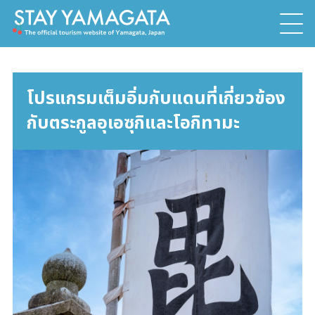
โปรแกรมเต็มอิ่มกับแดนที่เกี่ยวข้อง
กับตระกูลอุเอซุกิและโอกิทามะ