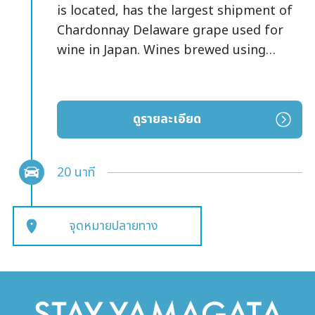
is located, has the largest shipment of
Chardonnay Delaware grape used for
wine in Japan. Wines brewed using
carefully selected methods using
grapes that cultivated by local farmers
and local fruits (cherries, La France,
ดูรายละเอียด
peaches, etc.) are popular.When you
enter the site, the vineyard spreads out
in front of you.After looking at the
20 นาที
vineyards, you can take a tour to watch
the winemaking process.The shop
จุดหมายปลายทาง
offers a wide selection of limited-
edition wines that can only be
purchased here,as well as souvenirs
such as snacks that are perfect for
wine. There is a special space where you