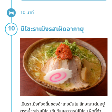
10 นาที
มิโซะราเม็งรสเผ็ดอากายุ
เป็นราเม็งท้องถิ่นของอำเภอนันโย ลักษณะเด่นอยู่
ตรงน้ำซุปรสมิโซะเข้มข้นและการใส่มิโซะเผ็ดที่ทำ