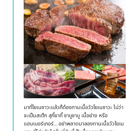
“เคโชเด็น ศาลเจ้าอุเอะสุกิ” ที่จัดแสดงทรัพย์สินทาง
วัฒนธรรมที่สำคัญจำนวนมากโดยเน้นข้าวของ
เครื่องใช้ของตระกูลอุเอะสุกิก็เป็นจุดที่คนรัก
ประวัติศาสตร์ไม่ควรพลาดมาชม ทั้งยังมีหมวก
เกราะชื่อดังที่ดีไซน์มาจากตัวอักษรคำว่า “ไอ (รัก)”
ของนายพลผู้ชำนาญทั้งยุทธการและวิทยาการนาม
ว่านาโอเอะ คาเนสึงุด้วย
เป็นทั้งจุดชมซากุระชื่อดังที่ซากุระ 200 ต้นเลียบคูน้ำ
จะบานสะพรั่งเมื่อเข้าสู่ช่วงกลางถึงปลายเดือน
เมษายนของทุกปี “เทศกาลโยะเนะซะวะอุเอะสุกิ” จะ
จัดขึ้นวันที่ 29 เมษายน - 3 พฤษภาคมเป็นประจำ
ทุกปี ในงานจะมี “พาเหรดอุเอะสุกิ” ซึ่งเป็นขบวน
ของคนสวมชุดเกราะสวยงามอลังการรวมกว่าหนึ่ง
มาที่โยเนซาวะแล้วก็ต้องทานเนื้อวัวโยเนซาวะ ไม่ว่า
พันและอีกหลายร้อยคน รวมถึง “ศึกคาวานากะจิมะ”
จะเป็นสเต๊ก สุกี้ยากี้ ชาบูชาบู เนื้อย่าง หรือ
ซึ่งจำลองการสู้รบครั้งใหญ่ที่สุดในประวัติศาสตร์ยุค
แฮมเบอร์เกอร์... อย่าพลาดมาลองทานเนื้อวัวโยเน
เซ็นโกคุให้ได้ชมกัน “เทศกาลโคมไฟหิมะอุเอะสุกิ” จะ