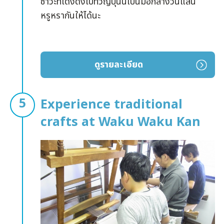
ซาวะที่โด่งดังไปทั่วญี่ปุ่นนี้เป็นมื้อกลางวันแสน
จัดขึ้นทุกวันเสาร์และอาทิตย์ที่ 2 ของเดือน
หรูหรากันให้ได้นะ
กุมภาพันธ์ เทียนในโคมไฟหิมะกว่า 300 โคมและ
อุโมงค์หิมะกว่า 1,000 อันจะถูกจุดสว่างไสวและ
สร้างให้เกิดบรรยากาศสวยงามน่ามหัศจรรย์
ดูรายละเอียด
“ศาลเจ้ามัตสึงาซากิ” ที่บูชาอุเอะสุกิ โยซังเป็นเทพ
ประจำศาลเจ้าซึ่งรู้จักกันมาจากคำกล่าวที่ว่า “ไม่ว่า
จะเป็นเรื่องอะไร หากลงมือทำก็สำเร็จ หากไม่ลงมือ
Experience traditional
ทำก็ไม่สำเร็จ” นั้นเป็นศาลเจ้าเสริมของศาลเจ้าอุเอะ
crafts at Waku Waku Kan
สุกิ ตั้งอยู่ไม่ไกลจากศาลเจ้าอุเอะสุกิ ฉะนั้นอย่าลืมไป
สักการะพร้อมกันให้ได้ค่ะ