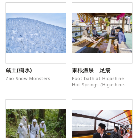
蔵王(樹氷)
東根温泉 足湯
Zao Snow Monsters
Foot bath at Higashine
Hot Springs (Higashine
Onsen)