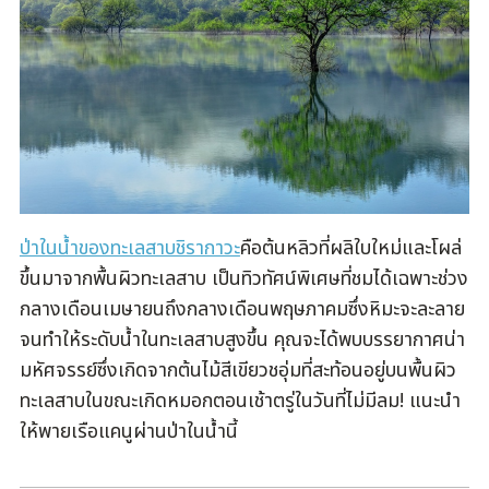
ป่าในน้ำของทะเลสาบชิรากาวะ
คือต้นหลิวที่ผลิใบใหม่และโผล่
ขึ้นมาจากพื้นผิวทะเลสาบ เป็นทิวทัศน์พิเศษที่ชมได้เฉพาะช่วง
กลางเดือนเมษายนถึงกลางเดือนพฤษภาคมซึ่งหิมะจะละลาย
จนทำให้ระดับน้ำในทะเลสาบสูงขึ้น คุณจะได้พบบรรยากาศน่า
มหัศจรรย์ซึ่งเกิดจากต้นไม้สีเขียวชอุ่มที่สะท้อนอยู่บนพื้นผิว
ทะเลสาบในขณะเกิดหมอกตอนเช้าตรู่ในวันที่ไม่มีลม! แนะนำ
ให้พายเรือแคนูผ่านป่าในน้ำนี้