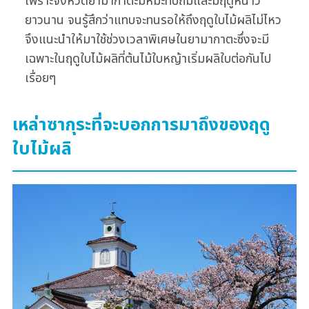
เพราะจังหวัดยามากาตะมีหิมะทับถมและมีฤดูหนาว
ยาวนาน จนรู้สึกว่าแทบจะทนรอให้ถึงฤดูใบไม้ผลิไม่ไหว
จึงแนะนำให้มาใช้ช่วงเวลาพิเศษในยามากาตะซึ่งจะมี
เฉพาะในฤดูใบไม้ผลิที่ต้นไม้ใบหญ้าเริ่มผลิใบต่อกันไป
เรื่อยๆ
เหล่าซากุระที่จะบอกการมาถึงของฤดู
ใบไม้ผลิ