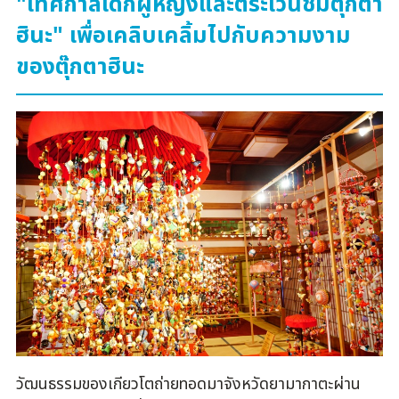
"เทศกาลเด็กผู้หญิงและตระเวนชมตุ๊กตา
ฮินะ" เพื่อเคลิบเคลิ้มไปกับความงาม
ของตุ๊กตาฮินะ
วัฒนธรรมของเกียวโตถ่ายทอดมาจังหวัดยามากาตะผ่าน