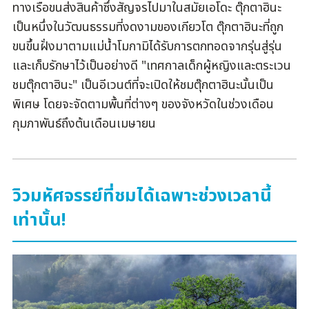
ทางเรือขนส่งสินค้าซึ่งสัญจรไปมาในสมัยเอโดะ ตุ๊กตาฮินะ
เป็นหนึ่งในวัฒนธรรมที่งดงามของเกียวโต ตุ๊กตาฮินะที่ถูก
ขนขึ้นฝั่งมาตามแม่น้ำโมกามิได้รับการตกทอดจากรุ่นสู่รุ่น
และเก็บรักษาไว้เป็นอย่างดี "เทศกาลเด็กผู้หญิงและตระเวน
ชมตุ๊กตาฮินะ" เป็นอีเวนต์ที่จะเปิดให้ชมตุ๊กตาฮินะนั้นเป็น
พิเศษ โดยจะจัดตามพื้นที่ต่างๆ ของจังหวัดในช่วงเดือน
กุมภาพันธ์ถึงต้นเดือนเมษายน
วิวมหัศจรรย์ที่ชมได้เฉพาะช่วงเวลานี้
เท่านั้น!