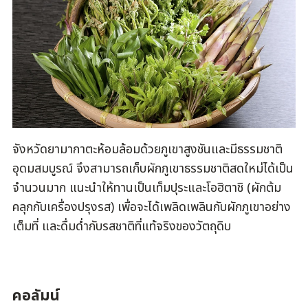
จังหวัดยามากาตะห้อมล้อมด้วยภูเขาสูงชันและมีธรรมชาติ
อุดมสมบูรณ์ จึงสามารถเก็บผักภูเขาธรรมชาติสดใหม่ได้เป็น
จำนวนมาก แนะนำให้ทานเป็นเท็มปุระและโอฮิตาชิ (ผักต้ม
คลุกกับเครื่องปรุงรส) เพื่อจะได้เพลิดเพลินกับผักภูเขาอย่าง
เต็มที่ และดื่มด่ำกับรสชาติที่แท้จริงของวัตถุดิบ
คอลัมน์