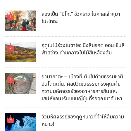
ลองเป็น “มิโกะ” ชั่วคราว ในศาลเจ้าคุมา
โนะไทฉะ
ฤดูใบไม้ร่วงในซาโอ: บึงสีมรกต ออนเซ็นสี
ฟ้าสว่าง ท่ามกลางใบไม้สีเหลืองส้ม
ยามากาตะ – เมืองที่เต็มไปด้วยธรรมชาติ
อันโดดเด่น, ศิลปวัฒนธรรมทรงคุณค่า,
ความมหัศจรรย์ของอาหารการกินและ
เสน่ห์ซ่อนเร้นแบบญี่ปุ่นที่รอคุณมาค้นหา
วิวมหัศจรรย์ของฤดูหนาวที่ทำให้ลืมความ
หนาว!