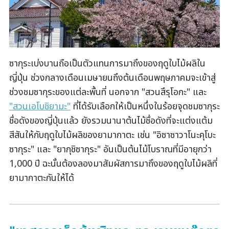
ซากุระเบ่งบานถือเป็นตัวแทนการมาถึงของฤดูใบไม้ผลิใน
ญี่ปุ่น ช่วงกลางเดือนเมษายนถึงต้นเดือนพฤษภาคมจะเข้าสู่
ช่วงชมซากุระของแต่ละพื้นที่ นอกจาก "สวนสึรุโอกะ" และ
"สวนเอโบชิยามะ"
ที่ได้รับเลือกให้เป็นหนึ่งในร้อยจุดชมซากุระ
ชื่อดังของญี่ปุ่นแล้ว ยังรวมนานาต้นไม้ชื่อดังที่จะแต่งแต้ม
สีสันให้กับฤดูใบไม้ผลิของยามากาตะ เช่น "อิซาซาวาโนะคุโบะ
ซากุระ" และ "ยากุชิซากุระ" อันเป็นต้นไม้โบราณที่มีอายุกว่า
1,000 ปี ฉะนั้นต้องลองมาสัมผัสการมาถึงของฤดูใบไม้ผลิที่
ยามากาตะกันให้ได้